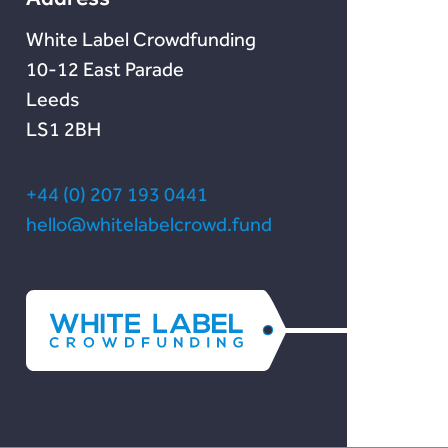
White Label Crowdfunding
10-12 East Parade
Leeds
LS1 2BH
+44 (0) 207 193 0441
hello@whitelabelcrowd.fund