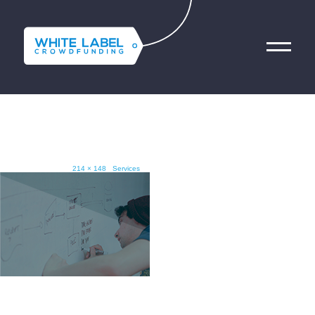
SERVICES3IMG
Consultoría
Sobre nosotros
Noviembre 15, 2016
214 × 148
Services
Quiénes somos
Asistencia poslanzamiento
Nuestro equipo
Contacta con nosotros
Qué hacemos
Prototipo
Cómo
Servicios
trabajamos
Software como