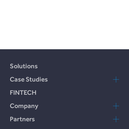
Solutions
Case Studies
Incomlend
FINTECH
rebuildingsociety
Company
Contacta con
Partners
nosotros