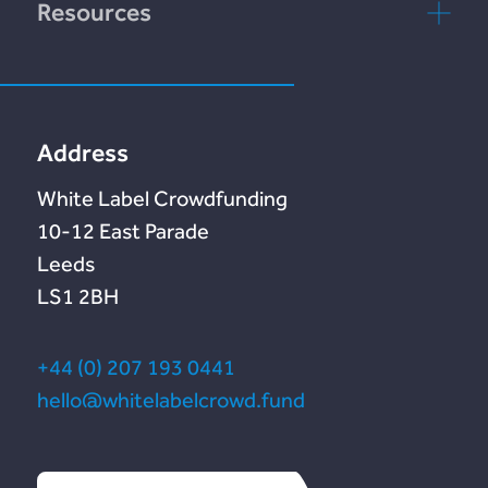
rebuildingsociety.com
Resources
Preguntas
Marketlend
Nuestro blog
frecuentes
Lendonate
Documentation
Address
White Label Crowdfunding
10-12 East Parade
Leeds
LS1 2BH
+44 (0) 207 193 0441
hello@whitelabelcrowd.fund