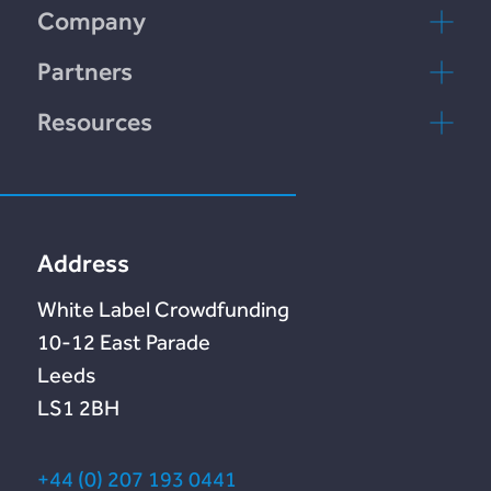
rebuildingsociety
Company
Contacta con
Partners
nosotros
rebuildingsociety.com
Resources
Preguntas
Marketlend
Nuestro blog
frecuentes
Lendonate
Documentation
Address
White Label Crowdfunding
10-12 East Parade
Leeds
LS1 2BH
+44 (0) 207 193 0441