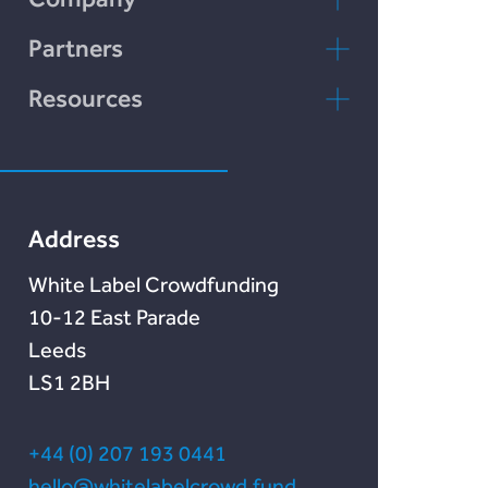
Contacta con
Partners
nosotros
rebuildingsociety.com
Resources
Preguntas
Marketlend
Nuestro blog
frecuentes
Lendonate
Documentation
Address
White Label Crowdfunding
10-12 East Parade
Leeds
LS1 2BH
+44 (0) 207 193 0441
hello@whitelabelcrowd.fund