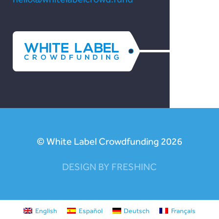
© White Label Crowdfunding 2026
DESIGN BY FRESHINC
English
Español
Deutsch
Français