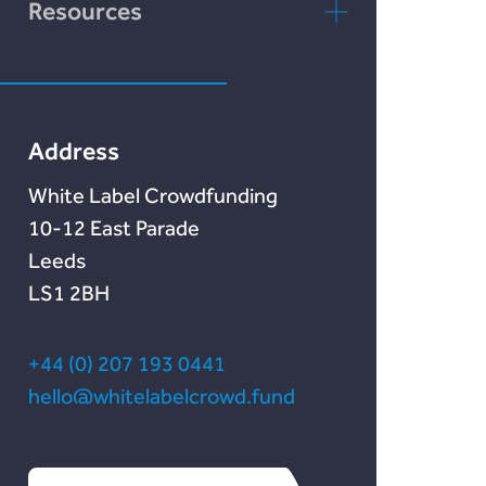
rebuildingsociety.com
Resources
Preguntas
Marketlend
Nuestro blog
frecuentes
Lendonate
Documentation
Address
White Label Crowdfunding
10-12 East Parade
Leeds
LS1 2BH
+44 (0) 207 193 0441
hello@whitelabelcrowd.fund