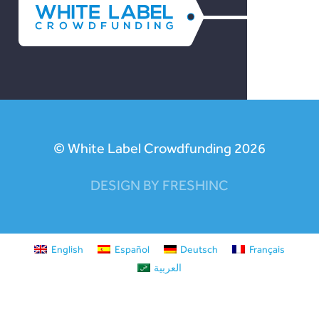
© White Label Crowdfunding 2026
DESIGN BY FRESHINC
English
Español
Deutsch
Français
العربية