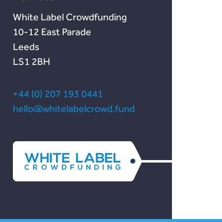
White Label Crowdfunding
10-12 East Parade
Leeds
LS1 2BH
+44 (0) 207 193 0441
hello@whitelabelcrowd.fund