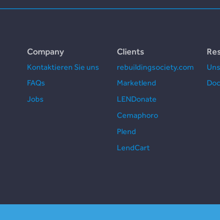
Company
Clients
Re
Kontaktieren Sie uns
rebuildingsociety.com
Uns
FAQs
Marketlend
Doc
Jobs
LENDonate
Cemaphoro
Plend
LendCart