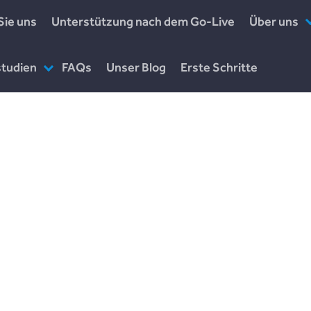
Sie uns
Unterstützung nach dem Go-Live
Über uns
Wer wir sind
studien
FAQs
Unser Blog
Erste Schritte
Unser Team
comlend
Was wir ma
vestors in Community
Wie wir arbe
uildingsociety
Leave a Reply
Your email address will not be published.
Required fields are marked
*
Comment
*