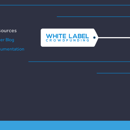
sources
er Blog
umentation