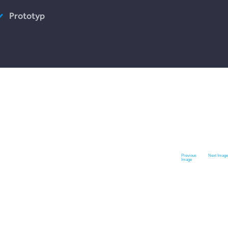
Prototyp
chen
iten
Previous
Next Image
Image